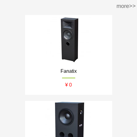
more>>
周边产品
30万-50万
50万-100万
SONY/索尼
Krix/凯瑞斯
100万以上
EPSON/爱普生
BENQ/明基
waterfall/飞瀑
DLS/德利仕
GTL
Ethereal
Fanatix
氧空间
ZENE
¥ 0
Zthester
D-Box
Salamander
iMage
Control4
QuestAi