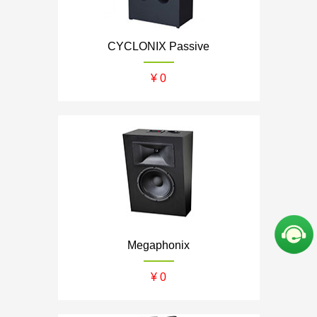
ZENE/者尼
Z-theater
CYCLONIX Passive
Screen Excellence
哈克尼斯
¥ 0
Megaphonix
¥ 0