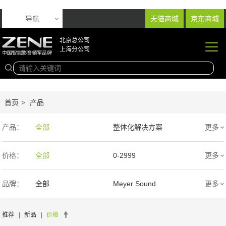
导航
天猫商城
京东商城
北京总公司
上海分公司
首页
>
产品
产品：
全部
整体化解决方案
更多
音响产品
投影产品
价格：
全部
0-2999
更多
专业扩声音箱
幕布产品
3000-9999
1万-5万
品牌：
全部
Meyer Sound
更多
声学产品
智能产品
5万-15万
15万-30万
Wisdom
SIM2
推荐
|
新品
|
价格