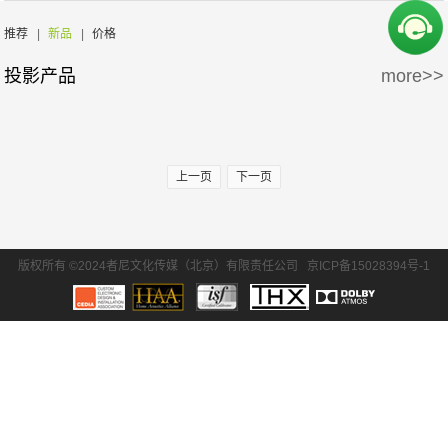
周边产品
5万-15万
15万-30万
SONY/索尼
EPSON/爱普生
推荐
|
新品
|
价格
投影产品
more>>
30万-50万
50万-100万
BENQ/明基
100万以上
上一页
下一页
版权所有 ©2024者尼文化传媒（北京）有限责任公司
京ICP备15028394号-1