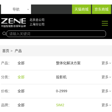
导航
天猫商城
京东商城
北京总公司
上海分公司
首页
>
产品
产品：
全部
整体化解决方案
更多
音响产品
投影产品
分类：
全部
投影机
更多
专业扩声音箱
幕布产品
价格：
全部
0-2999
更多
声学产品
智能产品
3000-9999
1万-5万
品牌：
全部
SIM2
更多