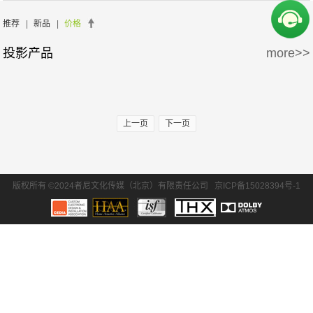
周边产品
5万-15万
15万-30万
SONY/索尼
EPSON/爱普生
推荐
|
新品
|
价格
投影产品
more>>
30万-50万
50万-100万
BENQ/明基
100万以上
上一页
下一页
版权所有 ©2024者尼文化传媒（北京）有限责任公司
京ICP备15028394号-1