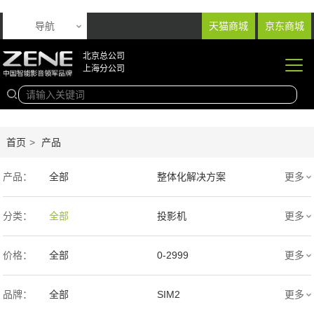
导航
天猫商城
京东商城
北京总公司
上海分公司
首页
>
产品
产品：
全部
整体化解决方案
更多
音响产品
投影产品
分类：
全部
投影机
更多
专业扩声音箱
幕布产品
价格：
全部
0-2999
更多
声学产品
智能产品
3000-9999
1万-5万
品牌：
全部
SIM2
更多