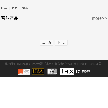
周边产品
5万-15万
15万-30万
Wisdom
Krix/凯瑞斯
推荐
|
新品
|
价格
音响产品
more>>
30万-50万
50万-100万
waterfall/飞瀑
DLS/德利仕
100万以上
GTL
上一页
下一页
版权所有 ©2024者尼文化传媒（北京）有限责任公司
京ICP备15028394号-1