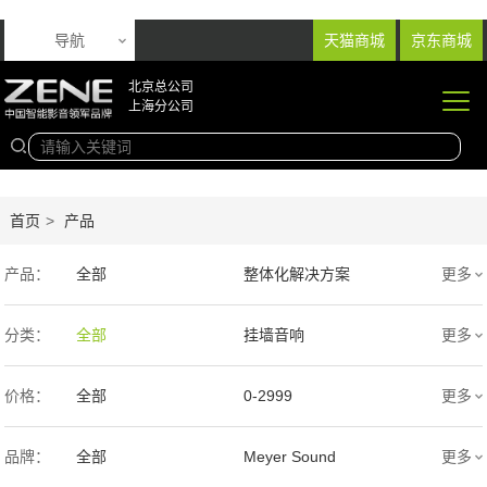
导航
天猫商城
京东商城
北京总公司
上海分公司
首页
>
产品
产品：
全部
整体化解决方案
更多
音响产品
投影产品
分类：
全部
挂墙音响
更多
专业扩声音箱
幕布产品
入墙音响
低音炮
价格：
全部
0-2999
更多
声学产品
智能产品
3000-9999
1万-5万
品牌：
全部
Meyer Sound
更多