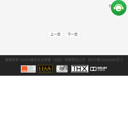
more>>
周边产品
30万-50万
50万-100万
SONY/索尼
Krix/凯瑞斯
100万以上
EPSON/爱普生
BENQ/明基
上一页
下一页
waterfall/飞瀑
DLS/德利仕
GTL
Ethereal
版权所有 ©2024者尼文化传媒（北京）有限责任公司
京ICP备15028394号-1
氧空间
ZENE
Zthester
D-Box
Salamander
iMage
Control4
QuestAi