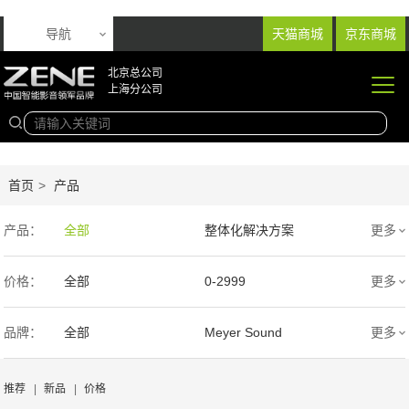
导航
天猫商城
京东商城
北京总公司
上海分公司
首页
>
产品
产品：
全部
整体化解决方案
更多
音响产品
投影产品
价格：
全部
0-2999
更多
专业扩声音箱
幕布产品
3000-9999
1万-5万
品牌：
全部
Meyer Sound
更多
声学产品
智能产品
5万-15万
15万-30万
Wisdom
SIM2
推荐
|
新品
|
价格