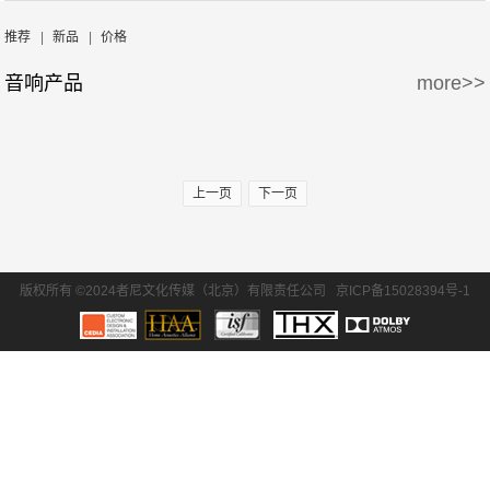
周边产品
5万-15万
15万-30万
Wisdom
Krix/凯瑞斯
推荐
|
新品
|
价格
音响产品
more>>
30万-50万
50万-100万
waterfall/飞瀑
DLS/德利仕
100万以上
GTL
上一页
下一页
版权所有 ©2024者尼文化传媒（北京）有限责任公司
京ICP备15028394号-1