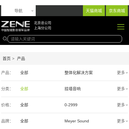
导航
天猫商城
京东商城
北京总公司
上海分公司
首页
>
产品
产品：
全部
整体化解决方案
更多
音响产品
投影产品
分类：
全部
挂墙音响
更多
专业扩声音箱
幕布产品
入墙音响
低音炮
价格：
全部
0-2999
更多
声学产品
智能产品
3000-9999
1万-5万
品牌：
全部
Meyer Sound
更多