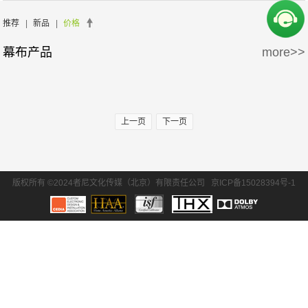
周边产品
5万-15万
15万-30万
Screen Excellence
哈克尼斯
推荐
|
新品
|
价格
幕布产品
more>>
30万-50万
50万-100万
100万以上
上一页
下一页
版权所有 ©2024者尼文化传媒（北京）有限责任公司
京ICP备15028394号-1