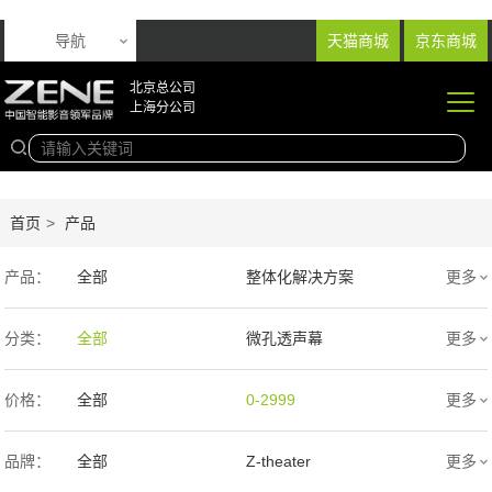
导航
天猫商城
京东商城
北京总公司
上海分公司
首页
>
产品
产品：
全部
整体化解决方案
更多
音响产品
投影产品
分类：
全部
微孔透声幕
更多
专业扩声音箱
幕布产品
编织透声幕
高清4K幕布
价格：
全部
0-2999
更多
声学产品
智能产品
3000-9999
1万-5万
品牌：
全部
Z-theater
更多