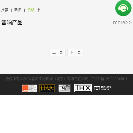
周边产品
5万-15万
15万-30万
Wisdom
Krix/凯瑞斯
推荐
|
新品
|
价格
音响产品
more>>
30万-50万
50万-100万
waterfall/飞瀑
DLS/德利仕
100万以上
GTL
上一页
下一页
版权所有 ©2024者尼文化传媒（北京）有限责任公司
京ICP备15028394号-1