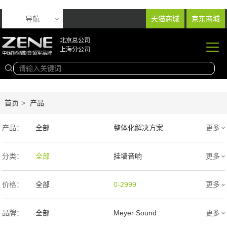
导航
天猫商城
京东商城
北京总公司
上海分公司
首页
>
产品
产品：
全部
整体化解决方案
更多
音响产品
投影产品
分类：
全部
挂墙音响
更多
专业扩声音箱
幕布产品
入墙音响
低音炮
价格：
全部
0-2999
更多
声学产品
智能产品
3000-9999
1万-5万
品牌：
全部
Meyer Sound
更多